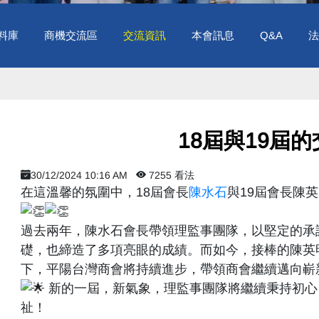
料庫
商機交流區
交流資訊
本會訊息
Q&A
法
​ 18屆與19屆
30/12/2024 10:16 AM
7255 看法
在這溫馨的氛圍中，18屆會長
陳水石
與19屆會長陳
過去兩年，陳水石會長帶領理監事團隊，以堅定的承
礎，也締造了多項亮眼的成績。而如今，接棒的陳英
下，平陽台灣商會將持續進步，帶領商會繼續邁向嶄
新的一屆，新氣象，理監事團隊將繼續秉持初心
祉！