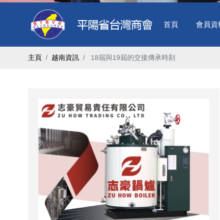
首頁
會員資
主頁
越南資訊
​ 18屆與19屆的交接傳承時刻 ​