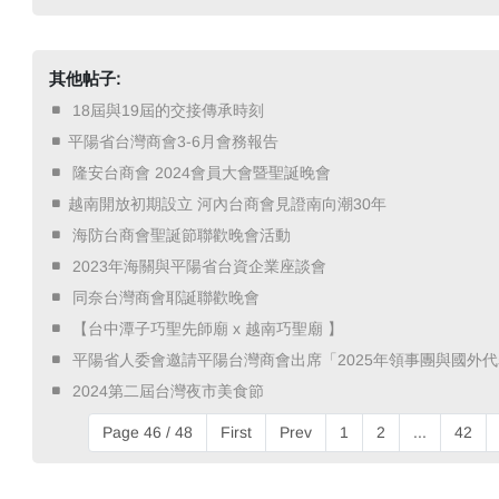
其他帖子:
​ 18屆與19屆的交接傳承時刻 ​
平陽省台灣商會3-6月會務報告
​ 隆安台商會 2024會員大會暨聖誕晚會 ​
越南開放初期設立 河內台商會見證南向潮30年
​ 海防台商會聖誕節聯歡晚會活動 ​
​ 2023年海關與平陽省台資企業座談會 ​
​ 同奈台灣商會耶誕聯歡晚會 ​
​ 【台中潭子巧聖先師廟 x 越南巧聖廟 】 ​
​ 平陽省人委會邀請平陽台灣商會出席「2025年領事團與國外代
​ 2024第二屆台灣夜市美食節 ​
Page 46 / 48
First
Prev
1
2
...
42