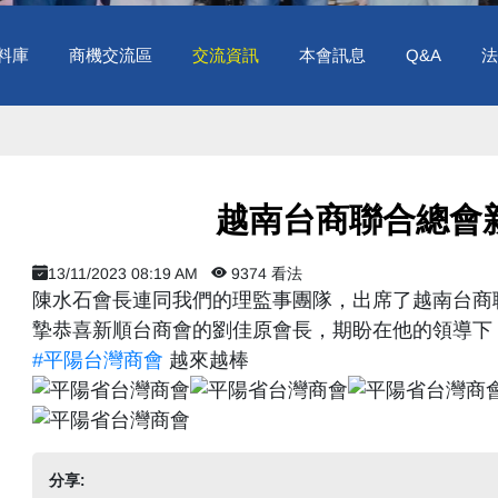
料庫
商機交流區
交流資訊
本會訊息
Q&A
法
​ 越南台商聯合總會
13/11/2023 08:19 AM
9374 看法
陳水石會長連同我們的理監事團隊，出席了越南台商
摯恭喜新順台商會的劉佳原會長，期盼在他的領導下
#平陽台灣商會
越來越棒
分享: