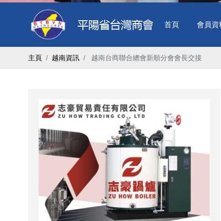
首頁
會員資
主頁
越南資訊
​ 越南台商聯合總會新順分會會長交接 ​