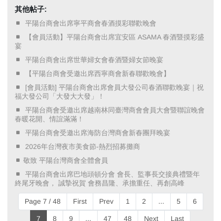
其他帖子:
​ 平陽台商會出席寧平商會春酒摸彩聯歡晚會 ​
​ 【會員活動】平陽台商會出席宜安區 ASAMA 春酒暨摸彩盛
宴 ​
​ 平陽台商會出席世華婦女會春酒暨婦女節晚宴 ​
​ 【平陽台商會受邀出席西寧商會新春聯歡晚會】 ​
​ [會員活動] 平陽台商會出席會員大發公司春酒聯歡晚宴｜祝
福大發公司「大發大大發」！ ​
​ 平陽台商會受邀出席越南林同臺灣商會會員大會暨聯誼晚會
春暖花開、情誼滿滿！ ​
​ 平陽台商會受邀出席海防台灣商會新春團拜晚宴 ​
​ 2026年台灣夜市美食節-熱烈招募攤商 ​
敬致 平陽台灣商會全體會員
​ 平陽台商會出席巴地頭頓分會 會長、監事長交接典禮暨年
終尾牙晚會， 誠摯祝賀 會務昌隆、承擔重任、再創高峰 ​
Page 7 / 48
First
Prev
1
2
...
5
6
7
8
9
...
47
48
Next
Last