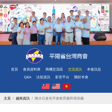
首頁
會員資料庫
商機交流區
交流資訊
本會訊息
Q&A
法規資訊
影音平台
關於本會
主頁
越南資訊
陳水石會長拜會教育廳和環保廳