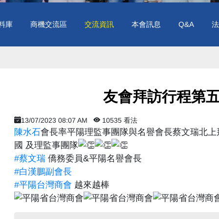
料庫
商機交流區
交流資訊
本會訊息
Q&A
法
​ 友會拜訪行程第五站
13/07/2023 08:07 AM
10535 看法
陳水石
會長率平陽理監事團隊與名譽會長蔡文瑞北上
國 及理監事團隊
#蔡文瑞
僑務委員&平陽名譽會長
#白漢鵬副會長
#平陽台灣商會
越來越棒