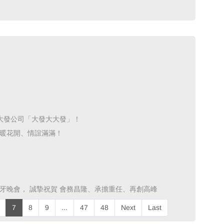
大發公司「大發大大發」！ ​
暖花開、情誼滿滿！ ​
牙晚會， 誠摯祝賀 會務昌隆、承擔重任、再創高峰 ​
7
8
9
...
47
48
Next
Last