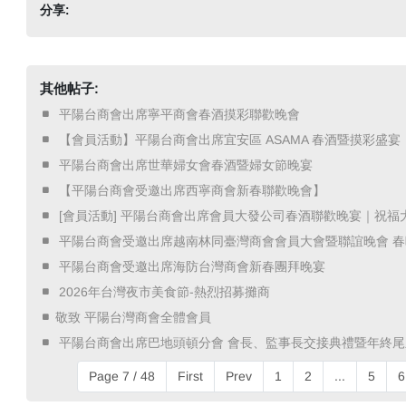
分享:
其他帖子:
​ 平陽台商會出席寧平商會春酒摸彩聯歡晚會 ​
​ 【會員活動】平陽台商會出席宜安區 ASAMA 春酒暨摸彩盛宴 ​
​ 平陽台商會出席世華婦女會春酒暨婦女節晚宴 ​
​ 【平陽台商會受邀出席西寧商會新春聯歡晚會】 ​
​ [會員活動] 平陽台商會出席會員大發公司春酒聯歡晚宴｜祝福
​ 平陽台商會受邀出席越南林同臺灣商會會員大會暨聯誼晚會 春
​ 平陽台商會受邀出席海防台灣商會新春團拜晚宴 ​
​ 2026年台灣夜市美食節-熱烈招募攤商 ​
敬致 平陽台灣商會全體會員
​ 平陽台商會出席巴地頭頓分會 會長、監事長交接典禮暨年終尾
Page 7 / 48
First
Prev
1
2
...
5
6