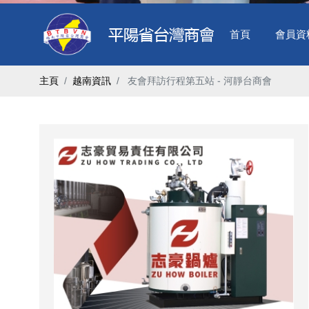
首頁
會員資
主頁
越南資訊
​ 友會拜訪行程第五站 - 河靜台商會 ​