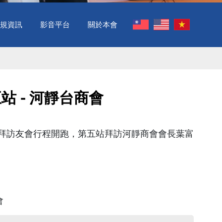
規資訊
影音平台
關於本會
 - 河靜台商會 ​
拜訪友會行程開跑，第五站拜訪河靜商會會長葉富