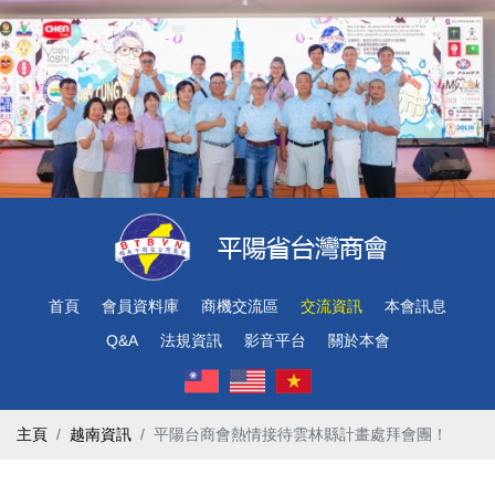
首頁
會員資料庫
商機交流區
交流資訊
本會訊息
Q&A
法規資訊
影音平台
關於本會
主頁
越南資訊
平陽台商會熱情接待雲林縣計畫處拜會團！