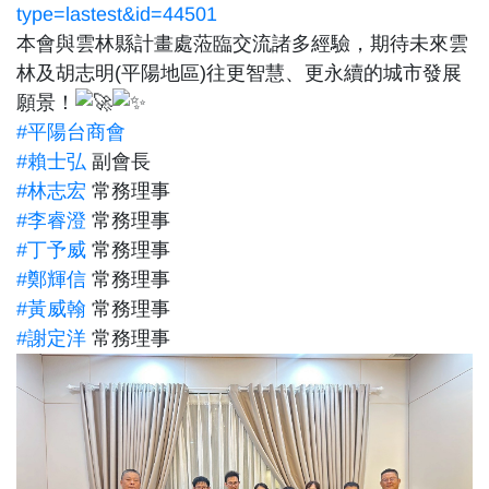
type=lastest&id=44501
本會與雲林縣計畫處蒞臨交流諸多經驗，期待未來雲
林及胡志明(平陽地區)往更智慧、更永續的城市發展
願景！
#平陽台商會
#賴士弘
副會長
#林志宏
常務理事
#李睿澄
常務理事
#丁予威
常務理事
#鄭輝信
常務理事
#黃威翰
常務理事
#謝定洋
常務理事