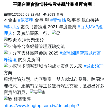
平陽台商會熱情接待雲林縣計畫處拜會團！
08/12/2025 08:32 AM
2693 看法
本會由
#陳英明
會長 與
#黃怡銘
監事長 親自接待
#李明岳
處長（曾獲選 2021 年度臺灣
#百大MVP經
理人
）及參訪團隊一行。
此次拜會聚焦於：
海外台商經營管理經驗交流
分享雲林團隊參訪 2025
#全球國際智慧城市高
峰論壇
的所見所聞
探討多國智慧城市的成功案例與未來
#城市治理
方向
現場討論熱烈、內容豐富，雙方就城市發展、跨國治
理模式、產業轉型等主題進行深度交流，激盪出許多
寶貴的洞見。
相關報導
https://www.kingtop.com.tw/detail.php?