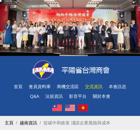
首頁
會員資料庫
商機交流區
交流資訊
本會訊息
Q&A
法規資訊
影音平台
關於本會
主頁
越南資訊
從碳中和政策 淺談企業風險與成本