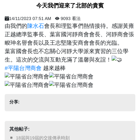
今天我們迎來了北部的貴賓
14/11/2023 07:51 AM
9093 看法
由我們的
陳水石
會長和理監事們熱情接待。感謝黃雍
正越總準監事長、葉富國河靜商會會長、河靜商會張
畯珅名譽會長以及王志堅隆安商會會長的光臨。
葉富國會長也不忘關心河靜大學派來實習的三位學
生。這次的交流與互動充滿了溫馨與友誼！
#平陽台灣商會
越來越棒
分享:
其他帖子:
​ 18屆與19屆的交接傳承時刻 ​