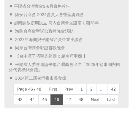
平陽省台灣商會3-6月會務報告
​ 隆安台商會 2024會員大會暨聖誕晚會 ​
越南開放初期設立 河內台商會見證南向潮30年
​ 海防台商會聖誕節聯歡晚會活動 ​
​ 2023年海關與平陽省台資企業座談會 ​
​ 同奈台灣商會耶誕聯歡晚會 ​
​ 【台中潭子巧聖先師廟 x 越南巧聖廟 】 ​
​ 平陽省人委會邀請平陽台灣商會出席「2025年領事團與國
外代表機關會議」 ​
​ 2024第二屆台灣夜市美食節 ​
Page 46 / 48
First
Prev
1
2
...
42
43
44
45
46
47
48
Next
Last