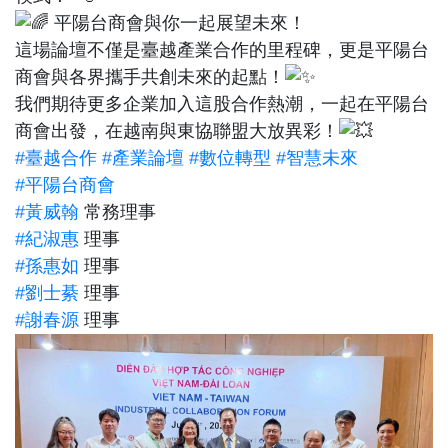
平陽台商會與你一起展望未來！
這場論壇不僅是臺越產業合作的里程碑，更是平陽台
商會與各界攜手共創未來的起點！
我們期待更多企業加入這股合作熱潮，一起在平陽台
商會出發，在越南與東協聯盟大放異彩！
#臺越合作
#產業論壇
#數位轉型
#智慧未來
#平陽台商會
#黃威翰
常務理事
#紀淑惠
理事
#孫惠如
理事
#劉士綦
理事
#謝春源
理事