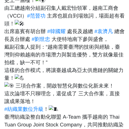
更上一層樓！
由工總越南分組副召集人戴宏怡領軍，越南工商會
（VCCI）
#范晉功
主席也親自到場致詞，場面超有看
頭！
出席嘉賓有胡台辦
#韓國耀
處長及越總
#袁濟凡
總會
長及台辦處
#劉世忠
大使特地南下參與盛會，
戴副召集人提到：“越南需要臺灣的技術與經驗，臺
灣則仰賴越南的市場潛力與製造優勢，雙方就像最佳
拍檔，缺一不可！”
這樣的合作模式，將讓臺越成為亞太供應鏈的關鍵力
量！
三項合作案，開啟智慧化與數位化新未來！
這次論壇不只聊理念，還促成了 三大合作案，直接
讓成果落地！
#紡織業數位升級
！
臺灣紡織染整自動化聯盟 A-Team 攜手越南的 Thai
Tuan Group Joint Stock Company，共同推動紡織染