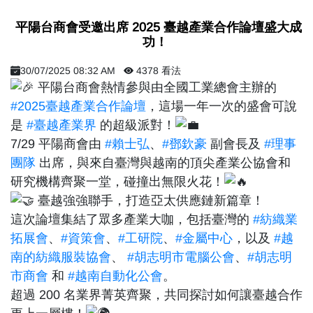
​ 平陽台商會受邀出席 2025 臺越產業合作論壇盛大成
功！ ​
30/07/2025 08:32 AM
4378 看法
平陽台商會熱情參與由全國工業總會主辦的
#2025臺越產業合作論壇
，這場一年一次的盛會可說
是
#臺越產業界
的超級派對！
7/29 平陽商會由
#賴士弘
、
#鄧欽豪
副會長及
#理事
團隊
出席，與來自臺灣與越南的頂尖產業公協會和
研究機構齊聚一堂，碰撞出無限火花！
臺越強強聯手，打造亞太供應鏈新篇章！
這次論壇集結了眾多產業大咖，包括臺灣的
#紡織業
拓展會
、
#資策會
、
#工研院
、
#金屬中心
，以及
#越
南的紡織服裝協會
、
#胡志明市電腦公會
、
#胡志明
市商會
和
#越南自動化公會
。
超過 200 名業界菁英齊聚，共同探討如何讓臺越合作