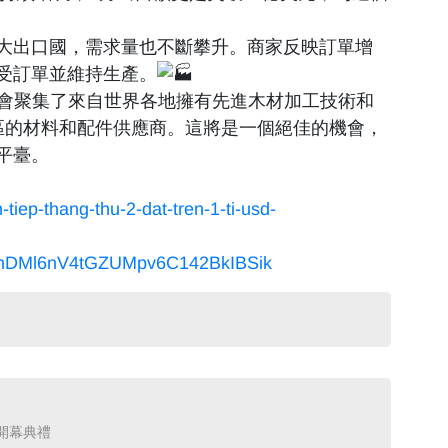
大出口國，需求量也不斷攀升。商家反映訂單增
受訂單並維持生產。
！這次展會聚集了來自世界各地擁有先進木材加工技術和
區的材料和配件供應商。這將是一個絕佳的機會，
平臺。
-tiep-thang-thu-2-dat-tren-1-ti-usd-
nDMl6nV4tGZUMpv6C142BkIBSik
幕典禮 ​