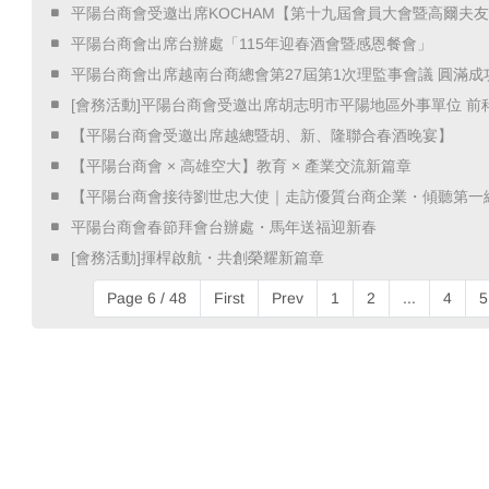
​ 平陽台商會受邀出席KOCHAM【第十九屆會員大會暨高爾夫友誼
​ 平陽台商會出席台辦處「115年迎春酒會暨感恩餐會」 ​
​ 平陽台商會出席越南台商總會第27屆第1次理監事會議 圓滿成功
​ [會務活動]平陽台商會受邀出席胡志明市平陽地區外事單位 前
​ 【平陽台商會受邀出席越總暨胡、新、隆聯合春酒晚宴】 ​
​ 【平陽台商會 × 高雄空大】教育 × 產業交流新篇章 ​
​ 【平陽台商會接待劉世忠大使｜走訪優質台商企業・傾聽第一線
​ 平陽台商會春節拜會台辦處・馬年送福迎新春 ​
​ [會務活動]揮桿啟航・共創榮耀新篇章 ​
Page 6 / 48
First
Prev
1
2
...
4
5