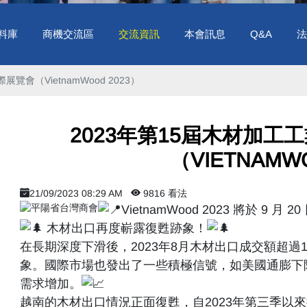
料庫
商機交流區
交流資訊
本會訊息
Q&A
法
會（VietnamWood 2023） ​
​ 2023年第15屆木材加
（VIETNAMWO
21/09/2023 08:29 AM
9816 看法
VietnamWood 2023 將於 9 月
木材出口再度嶄露復甦跡象！
在長期深度下滑後，2023年8月木材出口成交額超
象。國際市場也發出了一些積極信號，如美國通膨下
需求增加。
越南的木材出口情況正面復甦，自2023年第三季以