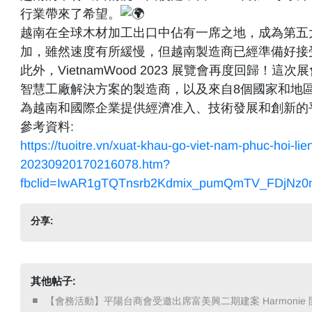
行業帶來了希望。
越南在全球木材加工出口中佔有一席之地，成為第五
加，雖然速度有所緩慢，但越南製造商已經準備好接
此外，VietnamWood 2023 展覽會再度回歸
智慧工廠解決方案的製造商，以及來自8個國家和地
為越南和國際企業提供經濟准入、技術發展和創新的
參考資料:
https://tuoitre.vn/xuat-khau-go-viet-nam-phuc-hoi-lien
20230920170216078.htm?
fbclid=IwAR1gTQTnsrb2Kdmix_pumQmTV_FDjNz0
分享:
其他帖子:
​ 【會務活動】平陽台商會受邀出席富美興二期建案 Harmonie 開