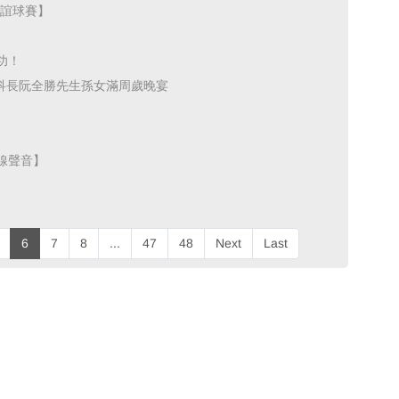
球賽】 ​
！ ​
科長阮全勝先生孫女滿周歲晚宴 ​
聲音】 ​
6
7
8
...
47
48
Next
Last